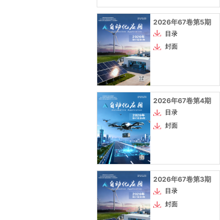
2026年67卷第5期
目录
封面
2026年67卷第4期
目录
封面
2026年67卷第3期
目录
封面