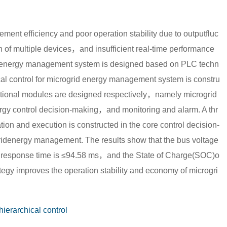
ent efficiency and poor operation stability due to outputfluc
on of multiple devices，and insufficient real-time performance
grid energy management system is designed based on PLC techn
al control for microgrid energy management system is constru
tional modules are designed respectively，namely microgrid
y control decision-making，and monitoring and alarm. A thr
tion and execution is constructed in the core control decision-
ogridenergy management. The results show that the bus voltage
ol response time is ≤94.58 ms，and the State of Charge(SOC)o
ategy improves the operation stability and economy of microgri
hierarchical control