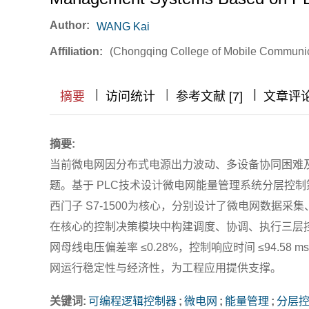
Author:
WANG Kai
Affiliation:
(Chongqing College of Mobile Commu
|
|
|
|
|
|
|
摘要
访问统计
参考文献 [7]
文章评
摘要:
当前微电网因分布式电源出力波动、多设备协同困难
题。基于 PLC技术设计微电网能量管理系统分层控
西门子 S7-1500为核心，分别设计了微电网数据采
在核心的控制决策模块中构建调度、协调、执行三层
网母线电压偏差率 ≤0.28%，控制响应时间 ≤94.58 
网运行稳定性与经济性，为工程应用提供支撑。
关键词:
可编程逻辑控制器
;
微电网
;
能量管理
;
分层