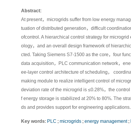
Abstract:
At present，microgrids suffer from low energy managem
tuation of distributed generation，difficult coordinati
ofcontrol. A hierarchical control strategy for micro
ology，and an overall design framework of hierarchic
cted. Taking Siemens S7-1500 as the core，four func
data acquisition，PLC communication network，energ
ee-layer control architecture of scheduling， coordina
making module to realize intelligent control of micr
deviation rate of the microgrid is ≤0.28%，the contr
f energy storage is stabilized at 20% to 80%. The str
ds and provides support for engineering applications.
Key words:
PLC
;
microgrids
;
energy management
;