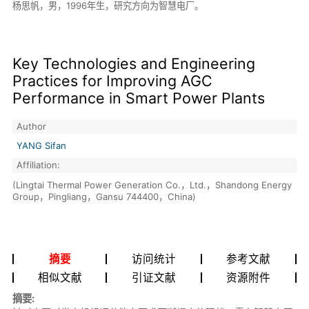
杨思帆，男，1996年生，研究方向为智慧电厂。
Key Technologies and Engineering
Practices for Improving AGC
Performance in Smart Power Plants
Author
YANG Sifan
Affiliation:
(Lingtai Thermal Power Generation Co.，Ltd.，Shandong Energy
Group，Pingliang，Gansu 744400，China)
摘要
访问统计
参考文献
相似文献
引证文献
资源附件
摘要: